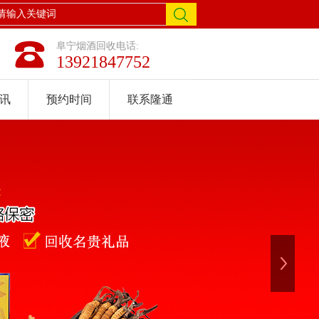
阜宁烟酒回收电话:
13921847752
讯
预约时间
联系隆通
下一