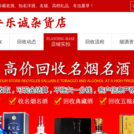
珍藏老酒、知名洋酒、名烟、高档礼品、冬虫夏草！
PLANTING BASE
收
回收动态
回收流程
烟酒资
店铺实拍