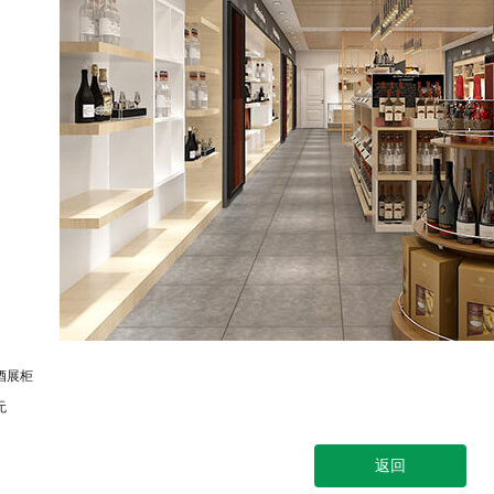
酒展柜
无
返回